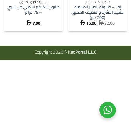
علاجات حب الشباب
الاستحمام والصابون
إف – صابونة الصبار الطبيعية
صابون الكركم الأصلي من بياري
لتفتيح البشرة والتنظيف العميق
– 75 غرام
(200 جم)
7.00
16.00
22.00
السعر
السعر



الأصلي
الحالي
هو:
هو:
 16.00.
 22.00.
Copyright 2026 ©
Kat Portal L.L.C